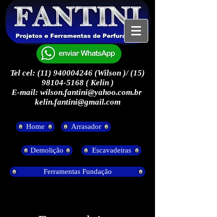
Tel cel:
(11) 940004246
(Wilson )/
(15)
98104-5168
( Kelin )
E-mail:
wilson.fantini@yahoo.com.br
kelin.fantini@gmail.com
Home
Arrasador
Demolição
Escavadeiras
Ferramentas Fundação