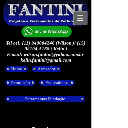
Tel cel:
(11) 940004246
(Wilson )/
(15)
98104-5168
( Kelin )
E-mail:
wilson.fantini@yahoo.com.br
kelin.fantini@gmail.com
Home
Arrasador
Demolição
Escavadeiras
Ferramentas Fundação